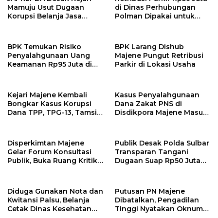
Mamuju Usut Dugaan
di Dinas Perhubungan
Korupsi Belanja Jasa
Polman Dipakai untuk
Kebersihan Pemprov
Keperluan Pribadi
Sulbar, BPK Temukan
Kelebihan Pembayaran
BPK Temukan Risiko
BPK Larang Dishub
Rp146,4 Juta
Penyalahgunaan Uang
Majene Pungut Retribusi
Keamanan Rp95 Juta di
Parkir di Lokasi Usaha
Pasar Sentral Majene
Kejari Majene Kembali
Kasus Penyalahgunaan
Bongkar Kasus Korupsi
Dana Zakat PNS di
Dana TPP, TPG-13, Tamsil-
Disdikpora Majene Masuk
13 dan TKG di Disdikpora
Tahap Penyidikan Kejari
Majene, Siapa
Tersangkanya?
Disperkimtan Majene
Publik Desak Polda Sulbar
Gelar Forum Konsultasi
Transparan Tangani
Publik, Buka Ruang Kritik
Dugaan Suap Rp50 Juta
untuk Perbaikan Layanan
Libatkan Anggota DPRD
Sulbar
Diduga Gunakan Nota dan
Putusan PN Majene
Kwitansi Palsu, Belanja
Dibatalkan, Pengadilan
Cetak Dinas Kesehatan
Tinggi Nyatakan Oknum
Majene Jadi Temuan BPK
Polisi Majene Bersalah