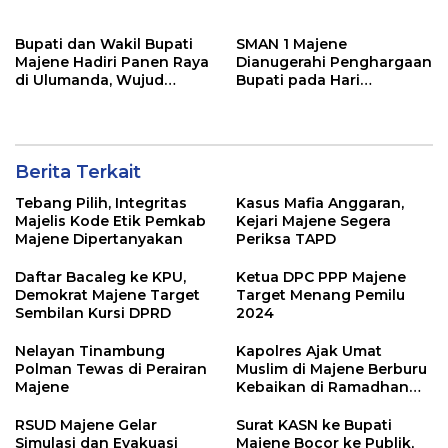
dan Hukum 2 Tahun
Penjara
Bupati dan Wakil Bupati
SMAN 1 Majene
Majene Hadiri Panen Raya
Dianugerahi Penghargaan
di Ulumanda, Wujud
Bupati pada Hari
Dukungan bagi Petani
Lingkungan Hidup
Lokal
Sedunia 2026
Berita Terkait
Tebang Pilih, Integritas
Kasus Mafia Anggaran,
Majelis Kode Etik Pemkab
Kejari Majene Segera
Majene Dipertanyakan
Periksa TAPD
Daftar Bacaleg ke KPU,
Ketua DPC PPP Majene
Demokrat Majene Target
Target Menang Pemilu
Sembilan Kursi DPRD
2024
Nelayan Tinambung
Kapolres Ajak Umat
Polman Tewas di Perairan
Muslim di Majene Berburu
Majene
Kebaikan di Ramadhan
1444 H
RSUD Majene Gelar
Surat KASN ke Bupati
Simulasi dan Evakuasi
Majene Bocor ke Publik,