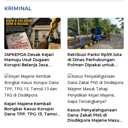
KRIMINAL
JAPKEPDA Desak Kejari
Retribusi Parkir Rp59 Juta
Mamuju Usut Dugaan
di Dinas Perhubungan
Korupsi Belanja Jasa
Polman Dipakai untuk
Kebersihan Pemprov
Keperluan Pribadi
Sulbar, BPK Temukan
Kelebihan Pembayaran
Rp146,4 Juta
Kejari Majene Kembali
Bongkar Kasus Korupsi
Kasus Penyalahgunaan
Dana TPP, TPG-13, Tamsil-
Dana Zakat PNS di
13 dan TKG di Disdikpora
Disdikpora Majene Masuk
Tahap Penyidikan Kejari