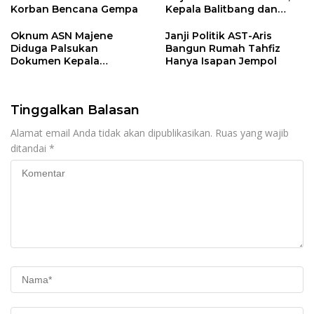
Korban Bencana Gempa
Kepala Balitbang dan
Disdukcapil
Diberhentikan Sejak
Oknum ASN Majene
Janji Politik AST-Aris
Februari
Diduga Palsukan
Bangun Rumah Tahfiz
Dokumen Kepala
Hanya Isapan Jempol
Balitbang
Tinggalkan Balasan
Alamat email Anda tidak akan dipublikasikan.
Ruas yang wajib
ditandai
*