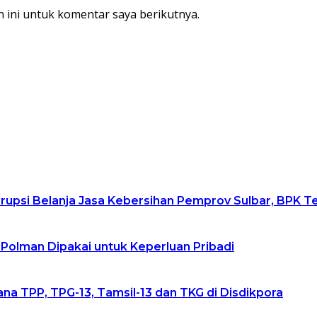
 ini untuk komentar saya berikutnya.
upsi Belanja Jasa Kebersihan Pemprov Sulbar, BPK 
 Polman Dipakai untuk Keperluan Pribadi
na TPP, TPG-13, Tamsil-13 dan TKG di Disdikpora