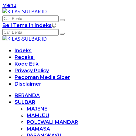
Langsung
Menu
ke
konten
Beli Tema Ini
Indeks
Indeks
Redaksi
Kode Etik
Privacy Policy
Pedoman Media Siber
Disclaimer
BERANDA
SULBAR
MAJENE
MAMUJU
POLEWALI MANDAR
MAMASA
PASANGKAYU