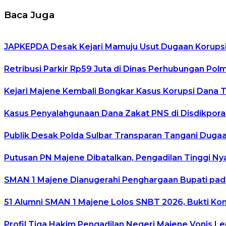
Baca Juga
JAPKEPDA Desak Kejari Mamuju Usut Dugaan Korupsi
Retribusi Parkir Rp59 Juta di Dinas Perhubungan Pol
Kejari Majene Kembali Bongkar Kasus Korupsi Dana TP
Kasus Penyalahgunaan Dana Zakat PNS di Disdikpora
Publik Desak Polda Sulbar Transparan Tangani Duga
Putusan PN Majene Dibatalkan, Pengadilan Tinggi N
SMAN 1 Majene Dianugerahi Penghargaan Bupati pad
51 Alumni SMAN 1 Majene Lolos SNBT 2026, Bukti Kon
Profil Tiga Hakim Pengadilan Negeri Majene Vonis