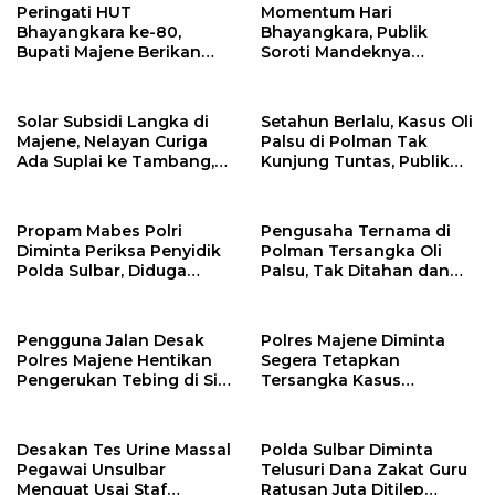
Peringati HUT
Momentum Hari
Bhayangkara ke-80,
Bhayangkara, Publik
Bupati Majene Berikan
Soroti Mandeknya
Penghargaan kepada Tim
Penanganan Kasus Oli
Reskrim Polres Majene
Palsu di Polda Sulbar
Solar Subsidi Langka di
Setahun Berlalu, Kasus Oli
Majene, Nelayan Curiga
Palsu di Polman Tak
Ada Suplai ke Tambang,
Kunjung Tuntas, Publik
Oknum APH Diduga Jadi
Soroti Kinerja Penyidik
Beking
Polda Sulbar
Propam Mabes Polri
Pengusaha Ternama di
Diminta Periksa Penyidik
Polman Tersangka Oli
Polda Sulbar, Diduga
Palsu, Tak Ditahan dan
“Main Mata” dengan
Bebas Berkeliaran
Pengusaha Polman
Tersangka Oli Palsu
Pengguna Jalan Desak
Polres Majene Diminta
Polres Majene Hentikan
Segera Tetapkan
Pengerukan Tebing di Sisi
Tersangka Kasus
Jalan Trans-Sulawesi,
Keracunan MBG di Tubo
Desa Bonde Utara
Usai Rilis Hasil Uji Lab
BPOM
Desakan Tes Urine Massal
Polda Sulbar Diminta
Pegawai Unsulbar
Telusuri Dana Zakat Guru
Menguat Usai Staf
Ratusan Juta Ditilep