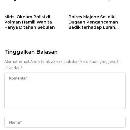
Berstatus PPPK Terlibat
Oknum ASN Disdik Majene
Kasus Narkoba
Miris, Oknum Polisi di
Polres Majene Selidiki
Polman Hamili Wanita
Dugaan Pengancaman
Hanya Ditahan Sebulan
Badik terhadap Lurah
Sirindu
Tinggalkan Balasan
Alamat email Anda tidak akan dipublikasikan.
Ruas yang wajib
ditandai
*