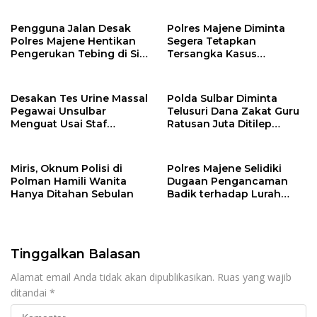
Pengusaha Polman
Tersangka Oli Palsu
Pengguna Jalan Desak
Polres Majene Diminta
Polres Majene Hentikan
Segera Tetapkan
Pengerukan Tebing di Sisi
Tersangka Kasus
Jalan Trans-Sulawesi,
Keracunan MBG di Tubo
Desa Bonde Utara
Usai Rilis Hasil Uji Lab
BPOM
Desakan Tes Urine Massal
Polda Sulbar Diminta
Pegawai Unsulbar
Telusuri Dana Zakat Guru
Menguat Usai Staf
Ratusan Juta Ditilep
Berstatus PPPK Terlibat
Oknum ASN Disdik Majene
Kasus Narkoba
Miris, Oknum Polisi di
Polres Majene Selidiki
Polman Hamili Wanita
Dugaan Pengancaman
Hanya Ditahan Sebulan
Badik terhadap Lurah
Sirindu
Tinggalkan Balasan
Alamat email Anda tidak akan dipublikasikan.
Ruas yang wajib
ditandai
*