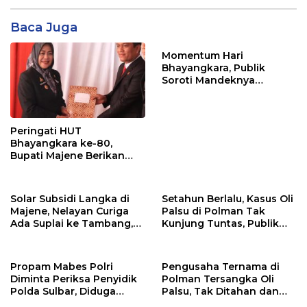
Baca Juga
Momentum Hari
Bhayangkara, Publik
Soroti Mandeknya
Penanganan Kasus Oli
Palsu di Polda Sulbar
Peringati HUT
Bhayangkara ke-80,
Bupati Majene Berikan
Penghargaan kepada Tim
Reskrim Polres Majene
Solar Subsidi Langka di
Setahun Berlalu, Kasus Oli
Majene, Nelayan Curiga
Palsu di Polman Tak
Ada Suplai ke Tambang,
Kunjung Tuntas, Publik
Oknum APH Diduga Jadi
Soroti Kinerja Penyidik
Beking
Polda Sulbar
Propam Mabes Polri
Pengusaha Ternama di
Diminta Periksa Penyidik
Polman Tersangka Oli
Polda Sulbar, Diduga
Palsu, Tak Ditahan dan
“Main Mata” dengan
Bebas Berkeliaran