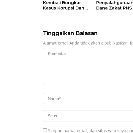
Kembali Bongkar
Penyalahgunaa
Kasus Korupsi Dana
Dana Zakat PNS 
TPP, TPG-13, Tamsil-
Disdikpora Maje
13 dan TKG di
Masuk Tahap
Disdikpora
Penyidikan Kejar
Majene, Siapa
Tinggalkan Balasan
Tersangkanya?
Alamat email Anda tidak akan dipublikasikan.
R
Simpan nama, email, dan situs web saya pa