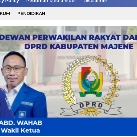
cy Policy
Pedoman Media Siber
Disclaimer
UKUM
PENDIDIKAN