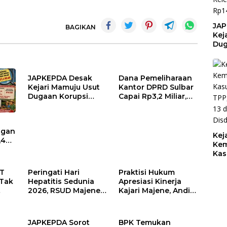
JAP
BAGIKAN
Kej
Dug
Bel
Keb
Pem
JAPKEPDA Desak
Dana Pemeliharaan
BPK
Kejari Mamuju Usut
Kantor DPRD Sulbar
Kel
Dugaan Korupsi
Capai Rp3,2 Miliar,
Pem
Belanja Jasa
BPK Temukan
Rp1
Kebersihan
Kelebihan Bayar
Pemprov Sulbar, BPK
Rp278 Juta
ngan
Temukan Kelebihan
Kej
,4
Pembayaran Rp146,4
Kem
Juta
Kas
t
TPP
r di
13 
LT
Peringati Hari
Praktisi Hukum
an
Dis
 Tak
Hepatitis Sedunia
Apresiasi Kinerja
2026, RSUD Majene
Kajari Majene, Andi
ial
Edukasi Masyarakat
Irfan Dinilai Tegas
Pentingnya Deteksi
Berantas Korupsi
Dini dan
Tanpa Pandang
JAPKEPDA Sorot
BPK Temukan