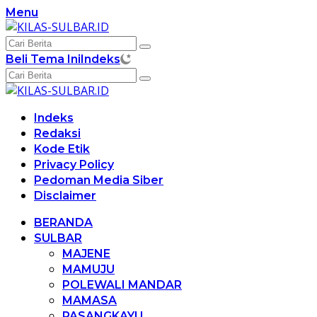
Langsung
Menu
ke
konten
Beli Tema Ini
Indeks
Indeks
Redaksi
Kode Etik
Privacy Policy
Pedoman Media Siber
Disclaimer
BERANDA
SULBAR
MAJENE
MAMUJU
POLEWALI MANDAR
MAMASA
PASANGKAYU