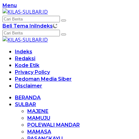
Langsung
Menu
ke
konten
Beli Tema Ini
Indeks
Indeks
Redaksi
Kode Etik
Privacy Policy
Pedoman Media Siber
Disclaimer
BERANDA
SULBAR
MAJENE
MAMUJU
POLEWALI MANDAR
MAMASA
PASANGKAYU