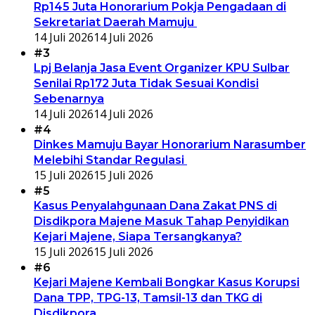
Rp145 Juta Honorarium Pokja Pengadaan di
Sekretariat Daerah Mamuju
14 Juli 2026
14 Juli 2026
#3
Lpj Belanja Jasa Event Organizer KPU Sulbar
Senilai Rp172 Juta Tidak Sesuai Kondisi
Sebenarnya
14 Juli 2026
14 Juli 2026
#4
Dinkes Mamuju Bayar Honorarium Narasumber
Melebihi Standar Regulasi
15 Juli 2026
15 Juli 2026
#5
Kasus Penyalahgunaan Dana Zakat PNS di
Disdikpora Majene Masuk Tahap Penyidikan
Kejari Majene, Siapa Tersangkanya?
15 Juli 2026
15 Juli 2026
#6
Kejari Majene Kembali Bongkar Kasus Korupsi
Dana TPP, TPG-13, Tamsil-13 dan TKG di
Disdikpora