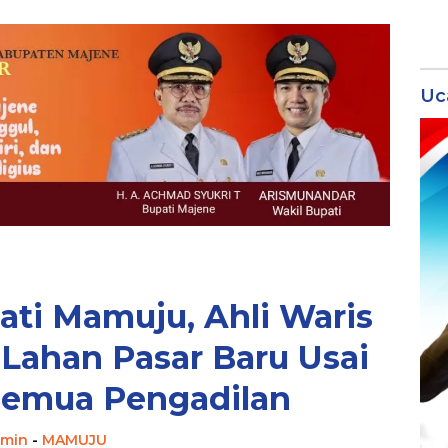
Uc
ti Mamuju, Ahli Waris
Lahan Pasar Baru Usai
Semua Pengadilan
min
-
MAMUJU