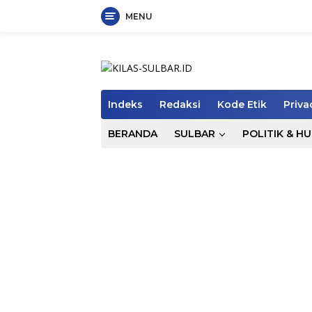
MENU
Langsung
ke
konten
Indeks
Redaksi
Kode Etik
Priva
BERANDA
SULBAR
POLITIK & H