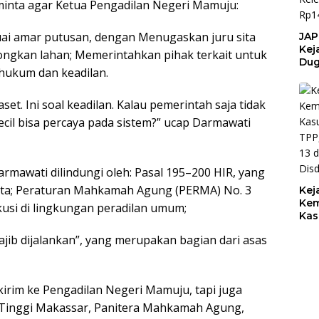
nta agar Ketua Pengadilan Negeri Mamuju:
ai amar putusan, dengan Menugaskan juru sita
JAP
Kej
ngkan lahan; Memerintahkan pihak terkait untuk
Dug
 hukum dan keadilan.
Bel
Keb
Pem
et. Ini soal keadilan. Kalau pemerintah saja tidak
BPK
cil bisa percaya pada sistem?” ucap Darmawati
Kel
Pem
Rp1
mawati dilindungi oleh: Pasal 195–200 HIR, yang
 sita; Peraturan Mahkamah Agung (PERMA) No. 3
Kej
Kem
usi di lingkungan peradilan umum;
Kas
TPP
jib dijalankan”, yang merupakan bagian dari asas
13 
Dis
kirim ke Pengadilan Negeri Mamuju, tapi juga
 Tinggi Makassar, Panitera Mahkamah Agung,