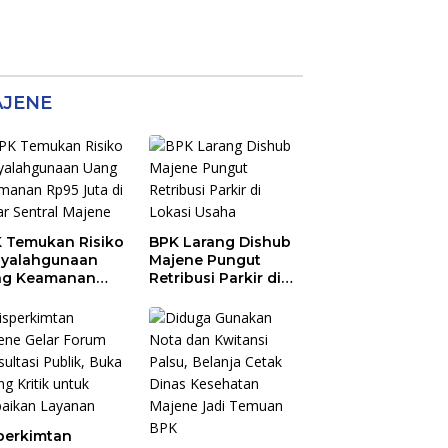
JENE
 Temukan Risiko
BPK Larang Dishub
yalahgunaan
Majene Pungut
ng Keamanan
Retribusi Parkir di
5 Juta di Pasar
Lokasi Usaha
tral Majene
perkimtan