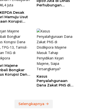
Rp59 Juta di Dinas
Perhubungan
Polman Dipakai
KEPDA Desak
untuk Keperluan
ari Mamuju Usut
Pribadi
aan Korupsi
anja Jasa
ersihan
prov Sulbar,
 Temukan
ebihan
bayaran
46,4 Juta
ari Majene
bali Bongkar
us Korupsi Dana
Kasus
, TPG-13, Tamsil-
Penyalahgunaan
dan TKG di
Dana Zakat PNS di
dikpora
Disdikpora Majene
Masuk Tahap
Penyidikan Kejari
Majene, Siapa
Selengkapnya
Tersangkanya?