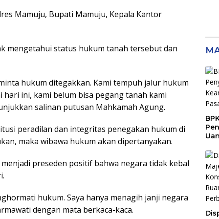
lres Mamuju, Bupati Mamuju, Kepala Kantor
hak mengetahui status hukum tanah tersebut dan
MA
a minta hukum ditegakkan. Kami tempuh jalur hukum
 hari ini, kami belum bisa pegang tanah kami
nunjukkan salinan putusan Mahkamah Agung.
BPK
Pen
stitusi peradilan dan integritas penegakan hukum di
Ua
lakukan, maka wibawa hukum akan dipertanyakan.
Rp9
Sen
 menjadi preseden positif bahwa negara tidak kebal
i.
enghormati hukum. Saya hanya menagih janji negara
Darmawati dengan mata berkaca-kaca.
Dis