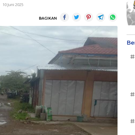
10 Juni 2025
BAGIKAN
Be
#
#
#