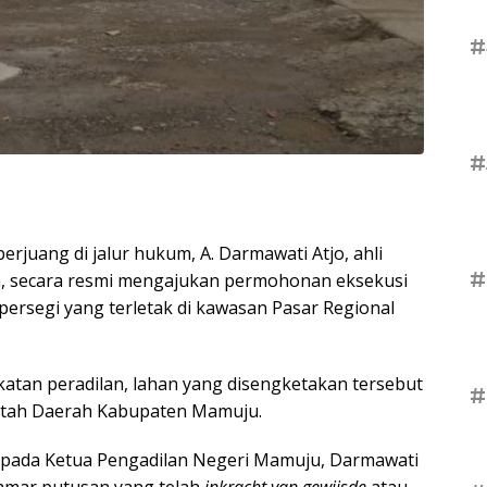
#
#
rjuang di jalur hukum, A. Darmawati Atjo, ahli
#
a, secara resmi mengajukan permohonan eksekusi
persegi yang terletak di kawasan Pasar Regional
atan peradilan, lahan yang disengketakan tersebut
#
intah Daerah Kabupaten Mamuju.
kepada Ketua Pengadilan Negeri Mamuju, Darmawati
amar putusan yang telah
inkracht van gewijsde
atau